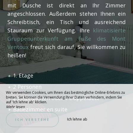
mit Dusche ist direkt an Ihr Zimmer
angeschlossen. Außerdem stehen Ihnen ein
Schreibtisch, ein Tisch und ausreichend
Stauraum zur Verfügung. Ihre
klimatisierte
Gruppenunterkunft am Fuße des Mont
Ventoux
freut sich darauf, Sie willkommen zu
heißen!
1. Etage
2 Personen
Wir verwenden Cookies, um Ihnen das bestmögliche Online-Erlebnis zu
2 Einzelbetten oder 1 Doppelbett
bieten. Sie können die Verwendung Ihrer Daten verhindern, indem Sie
auf 'Ich lehne ab' klicken.
Mehr lesen
Badezimmer en suite
Ich lehne ab
ICH VERSTEHE