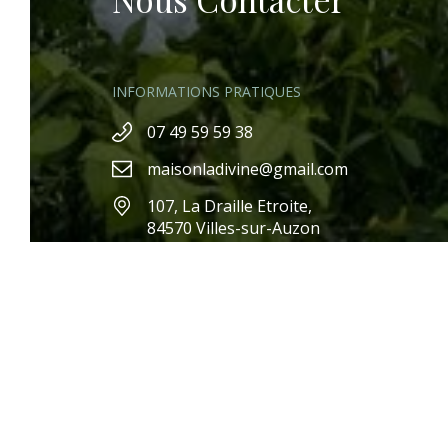
INFORMATIONS PRATIQUES
07 49 59 59 38
TARIFS & RÉSERVATION
GAL
maisonladivine@gmail.com
107, La Draille Etroite,
84570 Villes-sur-Auzon
SUIVEZ NOUS SUR