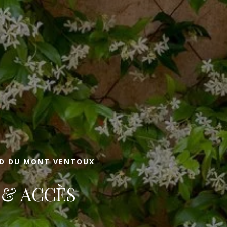
Arrivée
Arrivée
RÉSERVE
ED DU MONT VENTOUX
 & ACCÈS