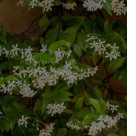
Départ
Départ
R