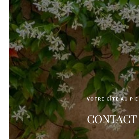
MAISON LA DIVINE
Réserver
Choisissez Maison La Divine pour tous
vos séjours, ou pour organiser vos
séminaires. Profitez, tout au long de
votre passage, de nos prestations de
qualité, de nos chambres confortables,
et d’un cadre idéal. Réservez dès
maintenant votre escale au meilleur
VOTRE GÎTE AU PI
prix via notre site internet. À bientôt à
Maison La Divine, gîte Mont Ventoux !
CONTACT