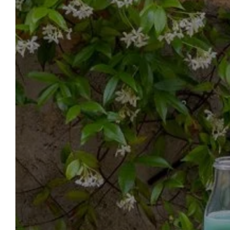
LA 
JARD
BIENVENUE